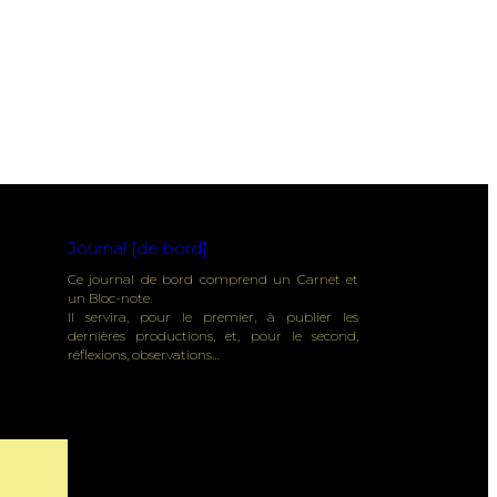
Journal [de bord]
Ce journal de bord comprend un Carnet et
un Bloc-note.
Il servira, pour le premier, à publier les
dernières productions, et, pour le second,
réflexions, observations…