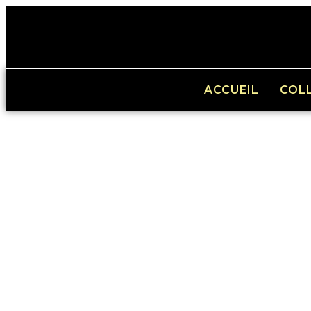
ACCUEIL
COL